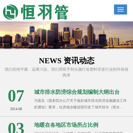
nav
NEWS 资讯动态
我们拒绝平庸，远离污染。我们用双手和头脑打造塑料管道行业的环保领
跑者
07
城市排水防涝综合规划编制大纲出台
为落实《国务院办公厅关于做好城市排水防涝设施建设工作
的通知》要求，住房城乡建设部印发了城市排水（雨水....
2014-08
03
地暖在各地区市场所占比例